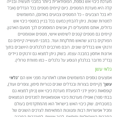
מערכת כיבוי אש נוספת, הפופולארית ביותר במבני תעשיה ובנייה
קלה היא מערכת המטפים. כיום קיימים מטפים בכל הגדלים (אבל
לא בכל הצבעים – כל המטפים צבועים באדום), המשמשים
למטרות שונות. ניתן להבחין כמעט בכל בניין במטפי כיבוי אש
גדולים, אותם מתפעלים רק אנשים המוסמכים לכך מטעם הארגון.
קיימים גם מטפים קטנים לשימוש אישי, מטפים אוטומטיים
הפורקים ברגע שהאש מתלקחת ועוד. במבני תעשייה קיימים גם
זרנוקי אש בגדלים שונים. רובם מורכבים לגלגלונים היושבים בתוך
ארונות אחסון במבנה עצמו. בשוק ניתן למצוא גם זרנוקים ניידים
(בד"כ מדובר בגלגלון הנוסע על גלגלים – כמו מזוודת טרולי).
גלאי עשן
אמצעים נוספים המשמשים אותנו לאתרעה מפני אש הם "
גלאי
עשן
" (קיימים בצורות ובגדלים שונים כנוריות סימון, צופרים ועוד),
קופסאות ניפוץ ידני להפעלת מערכת כיבוי אש (ניתן למצוא גם
בבתי ספר) ואפילו מערכות כיבוי אוטומאטיות למנדפים הנמצאים
במטבחים. שוק כיבוי האש בישראל הוא מהמתקדמים בעולם
ומכיל אפשרויות רבות ומגוונות המתאימות לצרכים השונים של