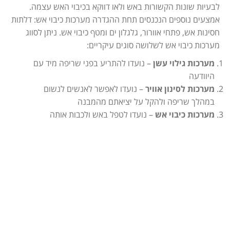
Israel construction
מאמרים
לבעיות שונות הקשורות באש ולאו דווקא בכיבוי האש עצמה.
אמצעים נוספים הנכנסים תחת ההגדרה מערכות כיבוי אש: דלתות
הוסף עסק
צור קשר
חסינות אש, פתחי אוורור, גלגלון ים ומטף כיבוי אש. ניתן לסווג
מערכות כיבוי אש לשלושה סוגים עיקריים:
מדיניות עוגיות
מערכות גילוי עשן
– נועדו להתריע בפני שריפה מיד עם
מדיניות הפרטיות
היוודעה
footer
מערכות לסינון אוויר
– נועדו לאפשר לאנשים לנשום
במהלך שריפה ולהקל על יציאתם מהמבנה
מערכות כיבוי אש
– נועדו לטפל באש ולכבות אותה