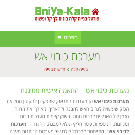
תפריט
מערכת כיבוי אש
חברות בנייה קלה ומתועשת
בניה קלה
You are here:
אינדקס אתרים
בנייה קלה
חדשות בנייה
בנייה באלומיניום
אודות הפורטל
סגירות חורף
מערכות כיבוי אש – התאמה אישית ממוגנת
פרסום באתר
סוככים
מערכות כיבוי אש
הן מערכות התראה, שתפקידן להקטין מחד את
הנזק שעשויה לגרום האש למבנה ולהאריך, מאידך, את מרווח
מפת אתר
בנייה בעץ
הזמן של האנשים לברוח ממנו. בשוק קיימות מערכות רבות
תקנון אתר
ומגוונות, המספקות כיסוי חלקי ומלא למבנה. ההגדרה "
מערכות
גינה וחוץ
לכיבוי אש
", מתייחסת למכלול שלם של מערכות הנותנות מענה