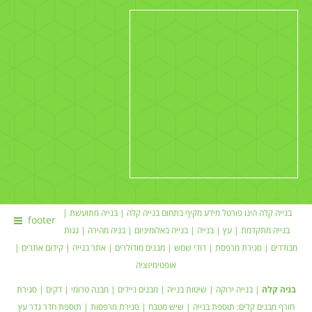
בנייה קלה הינו פורטל מידע מקיף בתחום
בנייה קלה
|
בנייה מתועשת
|
footer
בנייה מתקדמת |
עץ
|
בנייה
|
בנייה באלומיניום
|
בניה מהירה
|
גגות
מבודדים
|
סגירת מרפסת
|
דודי שמש
| מבנים מודולרים |
אתר בנייה
|
קידום אתרים
|
אופטימיזציה
בניה קלה
|
בנייה ירוקה
|
שיטות בנייה
|
מבנים ניידים
| מבנה טרומי |
דקים
|
סגירת
חורף
מבנים קלים:
תוספת בנייה
|
שיש מטבח
| סגירת מרפסות | תוספת חדר
גדר עץ