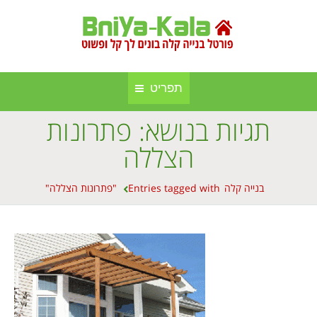
תפריט
תגיות בנושא:
פתרונות
חברות בנייה קלה ומתועשת
בניה קלה
הצללה
אינדקס אתרים
בנייה באלומיניום
You are here:
בנייה קלה
Entries tagged with "פתרונות הצללה"
אודות הפורטל
סגירות חורף
פרסום באתר
סוככים
מפת אתר
בנייה בעץ
תקנון אתר
גינה וחוץ