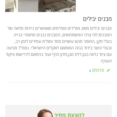
Israel construction
מאמרים
הוסף עסק
צור קשר
מבנים יבילים
מדיניות עוגיות
מבנים יבילים מסוג ממ"דים וממ"מים מאפשרים ניידות מלאה של
המבנים לפי צרכי המשתמשים, המבנים נבנים מחומרי בנייה
מדיניות הפרטיות
בעלי תקן ,החומר מהם עשויים ממד וממ"מ עמידים לזמן רב,
footer
ובעלי כושר בידוד גבוה המותאם לאקלים הישראלי. נממ"ד מגיעה
עם ציוד נלווה כגון דלת מגן,חלון הדף ועוד בהתאם לדרישות פיקוד
העורף.
פרטים