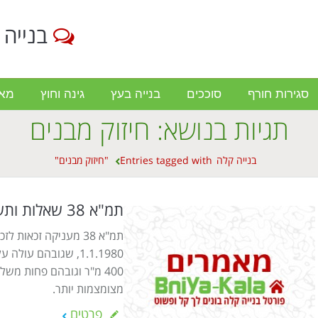
בנייה 
סגירות חורף
סוככים
בנייה בעץ
גינה וחוץ
מא
תגיות בנושא:
חיזוק מבנים
בנייה קלה
Entries tagged with "חיזוק מבנים"
תמ"א 38 שאלות ותשובות
תמ"א 38 מעניקה זכאות
1.1.1980, שגובהם ע
מצומצמות יותר.
פרטים