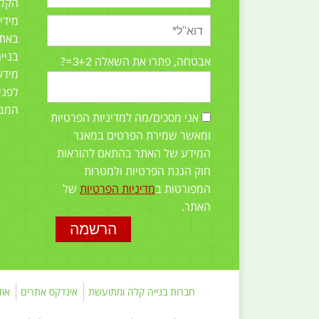
הקלה
מידי
באתר
בניי
3+2=?
אבטחה, פתרו את השאלה
מידע
לפני
המב
אני מסכים/מה למדיניות הפרטיות
ומאשר שמירת הפרטים במאגר
המידע של האתר בהתאם להוראות
חוק הגנת הפרטיות ולמטרות
המפורטות ב
מדיניות הפרטיות
של
האתר.
חברות בנייה קלה ומתועשת
אינדקס אתרים
אוד