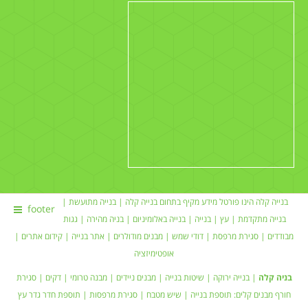
בנייה קלה הינו פורטל מידע מקיף בתחום
בנייה קלה
|
בנייה מתועשת
|
footer
בנייה מתקדמת |
עץ
|
בנייה
|
בנייה באלומיניום
|
בניה מהירה
|
גגות
מבודדים
|
סגירת מרפסת
|
דודי שמש
| מבנים מודולרים |
אתר בנייה
|
קידום אתרים
|
אופטימיזציה
בניה קלה
|
בנייה ירוקה
|
שיטות בנייה
|
מבנים ניידים
| מבנה טרומי |
דקים
|
סגירת
חורף
מבנים קלים:
תוספת בנייה
|
שיש מטבח
| סגירת מרפסות | תוספת חדר
גדר עץ