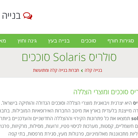
בנייה 
סגירות חורף
סוככים
בנייה בעץ
גינה וחוץ
מא
סולריס Solaris סוככים
בנייה קלה
חברות בנייה קלה ומתועשת
יס סוככים ומוצרי הצללה
יס
היא יצרנית ויבואנית מוצרי הצללה וסוככים הגדולה והותיקה בישראל.
 מייצגת בלעדית בארץ את מיטב החברות האירופאיות המובילות. בחבר
so
תמצאו את כל פתרונות הקירוי וההצללה החדשניים והעדכניים ביותר:
ם חשמליים, קסטות, מערכות לכיסוי פטיו, זרועות, מסילות, מרקיזות, פרגו
ות מתכווננות מאלומיניום, פרגולות מעץ, סגירת מרפסות, בתי קפה