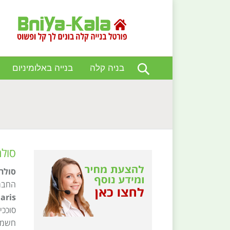
בניה קלה
בנייה באלומיניום
You are here:
סולר
סולר
החברה
laris
סוככי
חשמלי