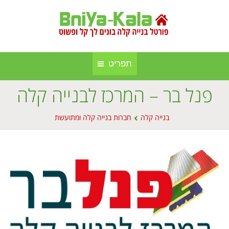
תפריט
פנל בר – המרכז לבנייה קלה
חברות בנייה קלה ומתועשת
בניה קלה
You are here:
בנייה קלה
אינדקס אתרים
חברות בנייה קלה ומתועשת
בנייה באלומיניום
אודות הפורטל
סגירות חורף
פרסום באתר
סוככים
מפת אתר
בנייה בעץ
תקנון אתר
גינה וחוץ