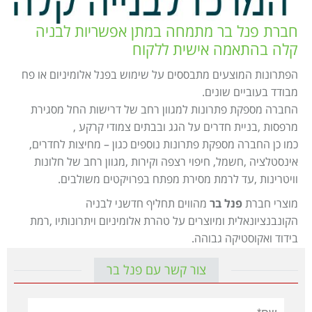
Israel construction
מאמרים
חברת פנל בר מתמחה במתן אפשריות לבניה
הוסף עסק
צור קשר
קלה בהתאמה אישית ללקוח
מדיניות עוגיות
הפתרונות המוצעים מתבססים על שימוש בפנל אלומיניום או פח
מבודד בעוביים שונים.
מדיניות הפרטיות
החברה מספקת פתרונות למגוון רחב של דרישות החל מסגירת
footer
מרפסות ,בניית חדרים על הגג ובבתים צמודי קרקע ,
כמו כן החברה מספקת פתרונות נוספים כגון – מחיצות לחדרים,
אינסטלציה ,חשמל, חיפוי רצפה וקירות ,מגוון רחב של חלונות
וויטרינות ,עד לרמת מסירת מפתח בפרויקטים משולבים.
מוצרי חברת
פנל בר
מהווים תחליף חדשני לבניה
הקונבנציונאלית ומיוצרים על טהרת אלומיניום ויתרונותיו ,רמת
בידוד ואקוסטיקה גבוהה.
צור קשר עם פנל בר