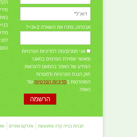
הקלה
מידי
באתר
בניי
3+2=?
אבטחה, פתרו את השאלה
מידע
לפני
המב
אני מסכים/מה למדיניות הפרטיות
ומאשר שמירת הפרטים במאגר
המידע של האתר בהתאם להוראות
חוק הגנת הפרטיות ולמטרות
המפורטות ב
מדיניות הפרטיות
של
האתר.
חברות בנייה קלה ומתועשת
אינדקס אתרים
אוד