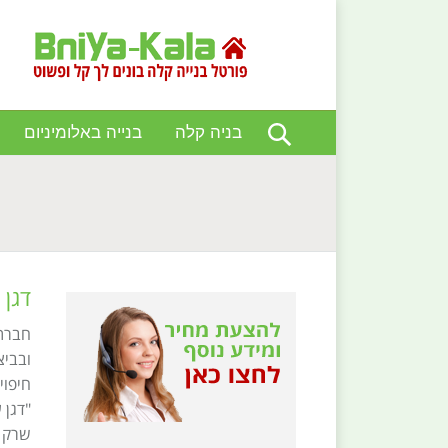
בניה קלה
בנייה באלומיניום
You are here:
דגן 
חברת 
ובביצ
חיפוי
"דגן 
שרק ה