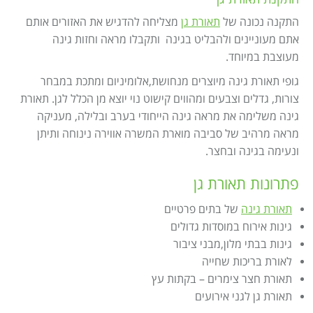
Israel construction
מאמרים
התקנה נכונה של
תאורת גן
מצליחה להדגיש את האזורים אותם
הוסף עסק
צור קשר
אתם מעוניינים ולהבליט בגינה ותקבלו מראה וחזות גינה
מעוצבת במיוחד.
מדיניות עוגיות
גופי תאורת גינה מיוצרים מנחושת,אלומיניום ומתכת במבחר
מדיניות הפרטיות
צורות, גדלים וצבעים ומהווים קישוט נוי יוצא מן הכלל לגן. תאורת
גינה משלימה את מראה גינה הייחודי בערב ובלילה, מעניקה
footer
מראה מרהיב של סביבה מוארת המשרה אווירה נינוחה ותיתן
ונעימה בגינה ובחצר.
פתרונות תאורת גן
תאורת גינה
של בתים פרטיים
גינות אירוח במוסדות גדולים
גינות בבתי מלון,מבני ציבור
לאורת בריכות שחייה
תאורת חצר צימרים – בקתות עץ
תאורת גן לגני אירועים