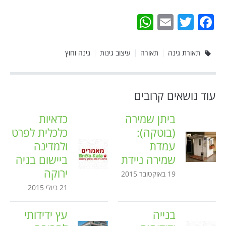
WhatsApp
Email
Twitter
Facebook
תאורת גינה
תאורה
עיצוב גינות
גינה וחוץ
עוד נושאים קרובים
ביתן שמירה
כדאיות
(בוטקה):
כלכלית לפרט
עמדת
ולמדינה
שמירה ניידת
ביישום בניה
ירוקה
19 באוקטובר 2015
21 ביולי 2015
בנייה
עץ ידידותי