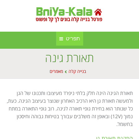
תפריט
תאורת גינה
חברות בנייה קלה ומתועשת
בניה קלה
You are here:
אינדקס אתרים
בנייה קלה
מאמרים
בנייה באלומיניום
אודות הפורטל
סגירות חורף
תאורת הגינה הינה חלק בלתי ניפרד מעיצובו ותכנונו של הגן
פרסום באתר
סוככים
ולמעשה תאורת גן היא הרכיב האחרון שנוצר בעיצוב הגינה. כעת,
כל שנותר הוא בחירת גופי תאורה לגינה. רוב גופי התאורה במתח
מפת אתר
בנייה בעץ
נמוך (12V) ובאופן זה משלבים עבורך בטיחות גבוהה וחיסכון
בחשמל.
תקנון אתר
גינה וחוץ
התקנת תאורת גן