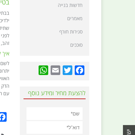
בטי
חדשות בנייה
בבתים
מאמרים
ילדיכ
שתידר
סגירות חורף
לפני 
זהב, 
סוככים
איך 
לשם 
hatsApp
Email
Twitter
Facebook
יתרונ
האווי
הדק י
להצעת מחיר ומידע נוסף
עם הז