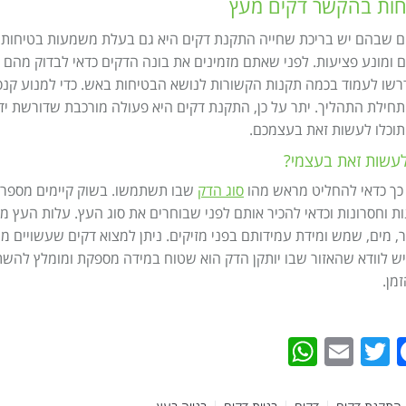
חות בהקשר דקים מעץ
 שבהם יש בריכת שחייה התקנת דקים היא גם בעלת משמעות בטיחותית
ם ומונע פציעות. לפני שאתם מזמינים את בונה הדקים כדאי לבדוק מהם
שו לעמוד בכמה תקנות הקשורות לנושא הבטיחות באש. כדי למנוע קנס
תחילת התהליך. יתר על כן, התקנת דקים היא פעולה מורכבת שדורשת ידע, 
תוכלו לעשות זאת בעצמכם.
לעשות זאת בעצמי?
כך כדאי להחליט מראש מהו
סוג הדק
שבו תשתמשו. בשוק קיימים מספר סו
W
ות וחסרונות וכדאי להכיר אותם לפני שבוחרים את סוג העץ. עלות העץ 
ר, מים, שמש ומידת עמידותם בפני מזיקים. ניתן למצוא דקים שעשויים מח
ש לוודא שהאזור שבו יותקן הדק הוא שטוח במידה מספקת ומומלץ לה
מן.
WhatsApp
Email
Twitter
Facebook