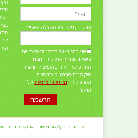
הקלה
מידי
באתר
בניי
3+2=?
אבטחה, פתרו את השאלה
מידע
לפני
המב
אני מסכים/מה למדיניות הפרטיות
ומאשר שמירת הפרטים במאגר
המידע של האתר בהתאם להוראות
חוק הגנת הפרטיות ולמטרות
המפורטות ב
מדיניות הפרטיות
של
האתר.
חברות בנייה קלה ומתועשת
אינדקס אתרים
אוד