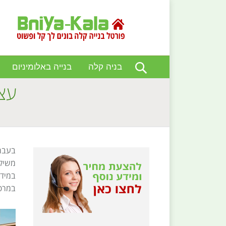
בניה קלה
בנייה באלומיניום
עצו
You are here:
בעבר 
משיקו
במידה
במרפס