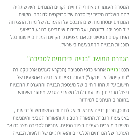
Israel construction
מאמרים
המטרה העומדת מאחורי התוויית הקווים המנחים, היא שתהיה
הוסף עסק
להם השלכה מידית על סדרה של פרויקטים לדוגמה. הקווים
צור קשר
המנחים ינוסחו מחדש בהתבסס על ההערכה של מידת ההצלחה
מדיניות עוגיות
של הפרויקט לדוגמה, ועל מדידות שיתבצעו בנוגע לביצועי
הפרויקטים הניסיוניים. אנו מצפים כי הקווים המנחים ייושמו בכל
מדיניות הפרטיות
תוכניות הבנייה המתבצעות בישראל.
footer
הגדרת המושג "בנייה ידידותית לסביבה"
תכנון
בנייה
אחראי כלפי הסביבה (הנקרא לעתים ארכיטקטורה
"בת קיימא" או "ירוקה") מעודד נצילות אנרגיה באמצעים של
חישוב עלות מחזור חיים של מעטפת הבנייה והמערכות המכניות,
ניצול מרבי תוך מניעת דלדול משאבי הטבע, מיחזור ושימוש
בחומרים הניתנים למיחזור.
כמו כן, תכנון בנייה אחראי ודואג לנוחיות המשתמש ולבריאותו,
באמצעות הגברת התאורה הטבעית והאוורור הטבעי והימנעות
משילוב מוצרים רעילים בציוד הפנים. אחריות לסביבה מצריכה אף
הערכה של הגורמים הכלכליים והאקולוגיים של חלופות הבנייה,