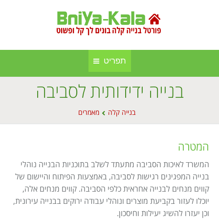
תפריט
בנייה ידידותית לסביבה
חברות בנייה קלה ומתועשת
בניה קלה
You are here:
אינדקס אתרים
בנייה קלה
מאמרים
בנייה באלומיניום
אודות הפורטל
סגירות חורף
המטרה
פרסום באתר
סוככים
המשרד לאיכות הסביבה מתעתד לשלב בתוכניות הבנייה נוהלי
בנייה המפגינים רגישות לסביבה, באמצעות הפיתוח והיישום של
מפת אתר
בנייה בעץ
קווים מנחים לבנייה אחראית כלפי הסביבה. קווים מנחים אלה,
תקנון אתר
יוכלו לעזור בקביעת מוצרים ונוהלי עבודה ירוקים בבנייה עירונית,
גינה וחוץ
וכן יעזרו להשיג יעילות וחיסכון.