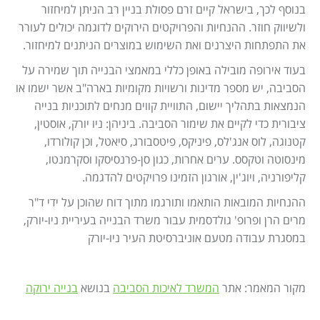
בנוסף לכך, בישראל קיים זרם פסולת בניין רב הניתן למיחזור
ולשיווק חוזר. ההנחיות והפרויקטים הירוקים לדוגמה יכולים לעורר
את התפתחות היצרנים ואת השימוש במוצרים הניתנים למיחזור.
בעוד אירופה מובילה באופן כללי במאמצי הבנייה תוך שמירה על
הסביבה, יש מספר מדינות ורשויות מקומיות בארה"ב אשר ישמו או
הנמצאות בתהליך יישום, התוויית קווים מנחים לתוכניות בנייה
ציבורית כדי לקיים את שימור הסביבה. ביניהן: ניו יורק, אוסטין,
קטנוגה, לוס אנג'לס, פיניקס, פיטסבורג, סיאטל, וכן קולורדו,
מינסוטה וטקסס. ערים אחרות, כגון סן-פרנסיסקו וסקרמנטו,
קליפורניה, ויוג'ין, אורגון הזמינו פרויקטים להדגמה.
ההנחיות המובאות הותאמו ותורגמו מתוך דוח שהוכן על ידי ד"ר
מרים הרן ופרופ' גולדסמית עבור משרד הבנייה בעיריית ניו-יורק,
במסגרת עבודה מטעם אוניברסיטת העיר ניו-יורק
מקור המאמר: אתר
המשרד לאיכות הסביבה
בנושא
בנייה ירוקה