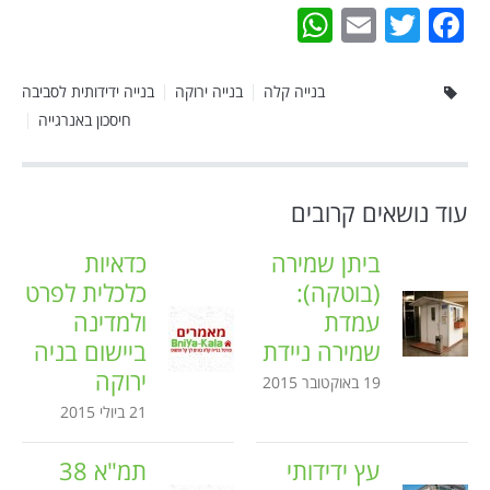
WhatsApp
Email
Twitter
Facebook
בנייה קלה
בנייה ירוקה
בנייה ידידותית לסביבה
חיסכון באנרגייה
עוד נושאים קרובים
ביתן שמירה
כדאיות
(בוטקה):
כלכלית לפרט
עמדת
ולמדינה
שמירה ניידת
ביישום בניה
ירוקה
19 באוקטובר 2015
21 ביולי 2015
עץ ידידותי
תמ"א 38