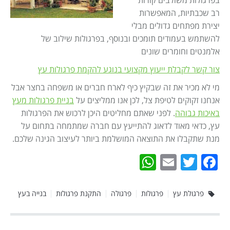
בפרגולות משולבים קורות
רב שכבתיות, המאפשרות
יצירת מפתחים גדולים מבלי
להשתמש בעמודים תומכים ובנוסף, בפרגולות שילוב של
אלמנטים וחומרים שונים
צור קשר לקבלת ייעוץ מקצועי בנוגע להקמת פרגולות עץ
מי לא מכיר את זה שבקיץ כיף לארח חברים או משפחה בחצר אבל
אנחנו זקוקים לטיפת צל, לכן אנו ממליצים על
בניית פרגולות מעץ
באיכות גבוהה
. לפני שאתם מחליטים היכן לרכוש את הפרגולות
עץ, כדאי מאוד לדאוג להתייעץ עם חברה שמתמחה בתחום על
מנת שתקבלו את התוצאה המושלמת ביותר לעיצוב הגינה שלכם.
WhatsApp
Email
Twitter
Facebook
פרגולת עץ
פרגולות
פרגולה
התקנת פרגולות
בנייה בעץ