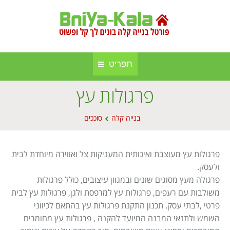
תפריט
פרגולות עץ
חברות בנייה קלה ומתועשת
בניה קלה
You are here:
אינדקס אתרים
בנייה קלה
סוככים
בנייה באלומיניום
אודות הפורטל
סגירות חורף
פרגולות עץ מעוצבת ואיכותית המעניקות צל ואווירה מיוחדת לבית
פרסום באתר
סוככים
ולעסק.
פרגולה מעץ מסוגים שונים ובמגוון עיצובים, כולל פרגולות
מפת אתר
בנייה בעץ
משולבות עם רעפים, פרגולות עץ למרפסת ולגן, פרגולות עץ לבית
פרטי ,לבתי עסק. תכנון התקנת פרגולות עץ בהתאם לכיווני
תקנון אתר
גינה וחוץ
השמש ולתנאי המבנה המיועד להקנה , פרגולות עץ מחומרים