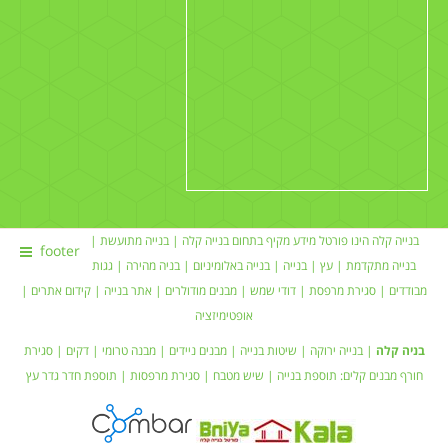
בנייה קלה הינו פורטל מידע מקיף בתחום
בנייה קלה
|
בנייה מתועשת
|
footer
בנייה מתקדמת |
עץ
|
בנייה
|
בנייה באלומיניום
|
בניה מהירה
|
גגות
מבודדים
|
סגירת מרפסת
|
דודי שמש
| מבנים מודולרים |
אתר בנייה
|
קידום אתרים
|
אופטימיזציה
בניה קלה
|
בנייה ירוקה
|
שיטות בנייה
|
מבנים ניידים
| מבנה טרומי |
דקים
|
סגירת
חורף
מבנים קלים:
תוספת בנייה
|
שיש מטבח
| סגירת מרפסות | תוספת חדר
גדר עץ