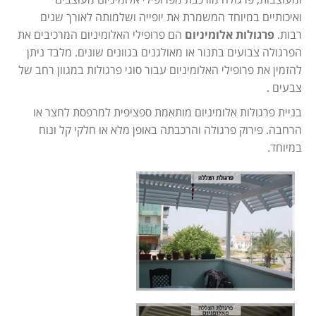
ומעוצבות, פרגולה מורכבת מפרופילי אלומיניום מעוצבים
Israel construction
מאמרים
ואיכותיים במיוחד המשמרת את יופייה ושלמותה לאורך שנים
הוסף עסק
רבות.
פרגולות אלומיניום
הם פרופילי האלומיניום המרכיבים את
צור קשר
הפרגולה צבועים בתנור או מאולגנים בגוונים שונים. מלבד ניתן
מדיניות עוגיות
להזמין את פרופילי האלומיניום עבור סוגי פרגולות במגוון רחב של
צבעים .
מדיניות הפרטיות
בניית פרגולות אלומיניום מותאמת ספציפית למרפסת לחצר או
footer
הרחבה. פירוק פרגולה והרכבתה באופן מלא או חלקי קל ונוח
במיוחד.