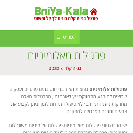
תפריט
פרגולות מאלומיניום
חברות בנייה קלה ומתועשת
בניה קלה
You are here:
אינדקס אתרים
בנייה קלה
סוככים
בנייה באלומיניום
אודות הפורטל
סגירות חורף
פרגולות אלומיניום
נפוצות מאוד בדירות, בתים פרטיים ועסקים
פרסום באתר
סוככים
שרוצים להימנע מתחזוקת עץ לאורך זמן, הפרגולות האלה
מחזיקות מעמד זמן רב ללא טיפול ועמידות לזמן וניתן לקבוע את
מפת אתר
בנייה בעץ
צבעים ומבנה הפרגולה להתקנה
תקנון אתר
גינה וחוץ
יש הרבה סוגי פרגולות מאלומיניום,פרגולות אלומיניום משוכללות