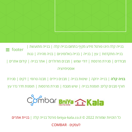
בנייה קלה הינו פורטל מידע מקיף בתחום
בנייה קלה
|
בנייה מתועשת
|
footer
בנייה מתקדמת |
עץ
|
בנייה
|
בנייה באלומיניום
|
בניה מהירה
|
גגות
מבודדים
|
סגירת מרפסת
|
דודי שמש
| מבנים מודולרים |
אתר בנייה
|
קידום אתרים
|
אופטימיזציה
בניה קלה
|
בנייה ירוקה
|
שיטות בנייה
|
מבנים ניידים
| מבנה טרומי |
דקים
|
סגירת
חורף
מבנים קלים:
תוספת בנייה
|
שיש מטבח
| סגירת מרפסות | תוספת חדר
גדר עץ
כל הזכויות שמורות bniya-kala.co.il © 2022 פורטל בנייה קלה |
בניית אתרים
לעסקים
-
COMBAR