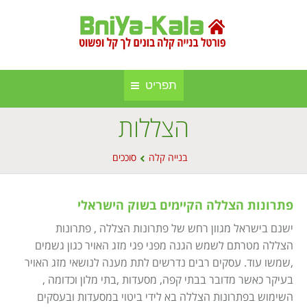
תפריט
הצללות
חברות בנייה קלה ומתועשת
בניה קלה
You are here:
אינדקס אתרים
בנייה קלה
סוככים
בנייה באלומיניום
אודות הפורטל
סגירות חורף
פתרונות הצללה הקיימים בשוק הישראלי
פרסום באתר
סוככים
ישנם בישראל מגוון רחש של פתרונות הצללה , פתרונות
הצללה מטרתם לשמש הגנה מפני פגי מזג האויר כגון גשמים
מפת אתר
בנייה בעץ
,שמשו עוד. עסקים רבים נדרשים לתת מענה לנושאי מזג האויר
תקנון אתר
בעיקר כאשר מדובר בבתי קפה, מסעדות ,בתי מלון וכדומה ,
גינה וחוץ
השימוש בפתרונות הצללה בא לידי ביטוי במסעדות ובעסקים