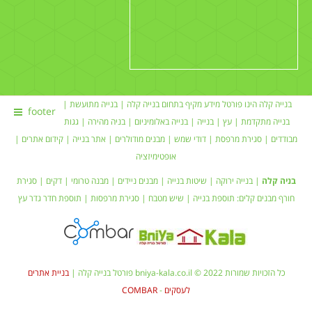
בנייה קלה הינו פורטל מידע מקיף בתחום
בנייה קלה
|
בנייה מתועשת
|
footer
בנייה מתקדמת |
עץ
|
בנייה
|
בנייה באלומיניום
|
בניה מהירה
|
גגות
מבודדים
|
סגירת מרפסת
|
דודי שמש
| מבנים מודולרים |
אתר בנייה
|
קידום אתרים
|
אופטימיזציה
בניה קלה
|
בנייה ירוקה
|
שיטות בנייה
|
מבנים ניידים
| מבנה טרומי |
דקים
|
סגירת
חורף
מבנים קלים:
תוספת בנייה
|
שיש מטבח
| סגירת מרפסות | תוספת חדר
גדר עץ
כל הזכויות שמורות bniya-kala.co.il © 2022 פורטל בנייה קלה |
בניית אתרים
לעסקים
-
COMBAR