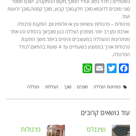
כשעתיים ( תלוי בסוג וגודל הסוכך,מקום ההתקנה). ישנם מספר
סוגי סוככים לדוגמא סוכך חלון,סוכך קבוע, סוכך קסטה,סוכך זרועות
ועוד.
פרגולות – פרגולות עשויות עץ או אלומיניום. התקנת פרגולה
אורכת זמן רב יותר מפתרון הצללה כגון סוכךאך בהחלט זהו אחד
מפתרונות ההצללה במעוצבים והיפים ביותר.משך התקנת
פרגולות אורך בממוצע כשעתיים עד 4 שעות בהתאם לגודל
הפרגולה.
WhatsApp
Email
Twitter
Facebook
פתרונות הצללה
סוככים
סוכך
הצללות
הצללה
עוד נושאים קרובים
שינגלס
פרגולות