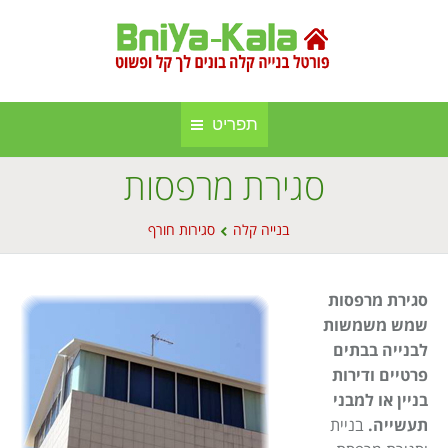
תפריט
סגירת מרפסות
חברות בנייה קלה ומתועשת
בניה קלה
You are here:
אינדקס אתרים
בנייה קלה
סגירות חורף
בנייה באלומיניום
אודות הפורטל
סגירות חורף
סגירת מרפסות
פרסום באתר
סוככים
שמש משמשות
לבנייה בבתים
מפת אתר
בנייה בעץ
פרטיים ודירות
בניין או למבני
תקנון אתר
גינה וחוץ
תעשייה.
בניית