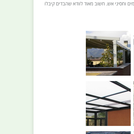
קפל, לדוגמה בדי PVC איכותיים אטומים למים וחסיני אש. חשוב מאוד לוודא שהבדים קיבלו