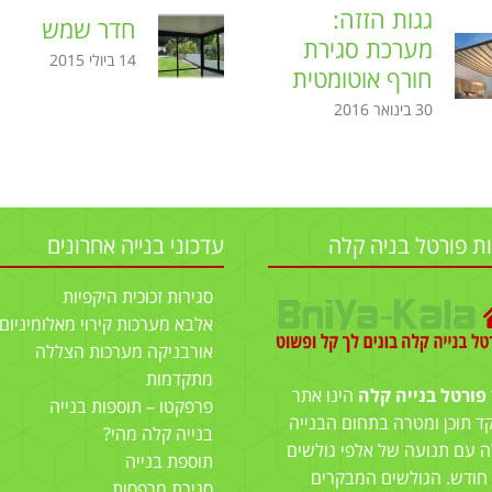
גגות הזזה:
חדר שמש
מערכת סגירת
14 ביולי 2015
חורף אוטומטית
30 בינואר 2016
ות פורטל בניה קלה
עדכוני בנייה אחרונים
סגירות זכוכית היקפיות
אלבא מערכות קירוי מאלומיניום
אורבניקה מערכות הצללה
מתקדמות
פורטל בנייה קלה
הינו אתר
פרפקטו – תוספות בנייה
ד תוכן ומטרה בתחום הבנייה
בנייה קלה מהי?
 עם תנועה של אלפי גולשים
תוספת בנייה
 חודש. הגולשים המבקרים
סגירת מרפסות