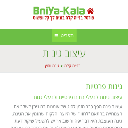
תפריט
עיצוב גינות
חברות בנייה קלה ומתועשת
בניה קלה
You are here:
אינדקס אתרים
בנייה קלה
גינה וחוץ
בנייה באלומיניום
אודות הפורטל
סגירות חורף
גינות פרטיות
פרסום באתר
סוככים
עיצוב גינות לבעלי בתים פרטיים ולבעלי גגות
מפת אתר
בנייה בעץ
עיצוב גינה הפך כבר מזמן לסוג של אומנות בה ניתן לשלב את
הצמחייה בהתאם "לחזון" של היוצר והלקוח שמזמין את הגינה.
תקנון אתר
גינה וחוץ
גינה מעוצבת היא דבר יפה וחשוב אך יש להפעיל שיקול דעת