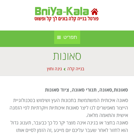
תפריט
סאונות
חברות בנייה קלה ומתועשת
בניה קלה
You are here:
אינדקס אתרים
בנייה קלה
גינה וחוץ
בנייה באלומיניום
אודות הפורטל
סגירות חורף
סאונות,סאונה, תנורי סאונה, ציוד סאונות
פרסום באתר
סוככים
סאונה איכותית המשתמשת בתכונות העץ ושימוש בטכנולוגיית
הייצור מאפשרים לנו ליצר סאונות איכותיות ויוקרתיות לפי הזמנה
מפת אתר
בנייה בעץ
אישית והתאמה מלאה.
תקנון אתר
סאונה בחצר או בגינה אינה מוצר יקר כל כך כבעבר, תענוג גדול
גינה וחוץ
הוא לחזור לאחר שעבר עליכם יום מייגע ,זה הזמן לסיים אותו