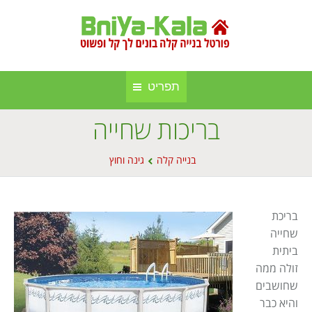
תפריט
בריכות שחייה
חברות בנייה קלה ומתועשת
בניה קלה
You are here:
אינדקס אתרים
בנייה קלה
גינה וחוץ
בנייה באלומיניום
אודות הפורטל
סגירות חורף
בריכת
פרסום באתר
סוככים
שחייה
ביתית
מפת אתר
בנייה בעץ
זולה ממה
תקנון אתר
שחושבים
גינה וחוץ
והיא כבר