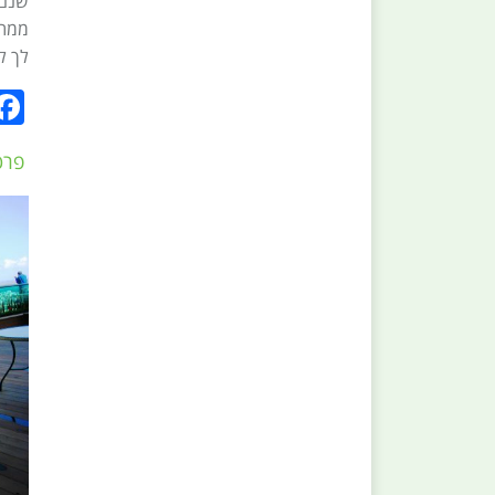
שנם 
ממתכ
לך ל
פרט