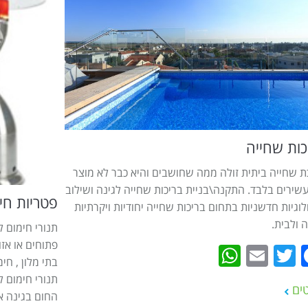
כות שחייה
ת שחייה ביתית זולה ממה שחושבים והיא כבר לא מוצר
שירים בלבד. התקנה\בניית בריכות שחייה לגינה ושילוב
פטריות חי
לוגיות חדשניות בתחום בריכות שחייה יחודיות ויקרתיות
ה ולבית.
תנורי חימום 
פתוחים או אזו
WhatsApp
Email
Twitter
Facebook
בתי מלון , חי
תנורי חימום ל
ים
החום בגינה א