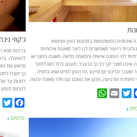
נות
W
ג'קוזי גינה
ה איכותית המשתמשת בתכונות העץ ושימוש
ולוגיית הייצור מאפשרים לנו ליצר סאונות איכותיות
בריכות ספא רב
רתיות לפי הזמנה אישית והתאמה מלאה. סאונה בחצר או
להפעלה. ברוב 
ה אינה מוצר יקר כל כך כבעבר, תענוג גדול הוא לחזור
מראש את זמני
 שעבר עליכם יום מייגע ,זה הזמן לסיים אותו בחוויה
כך תוכלו לחז
 מיוחדת ומרגיעה, פנקו את גופכם עם חדר סאונה יבשה.
לחכות עד שהמ
לנוחות תזמון
WhatsApp
Email
Twitter
Facebook
r
ook
ים
פרטים