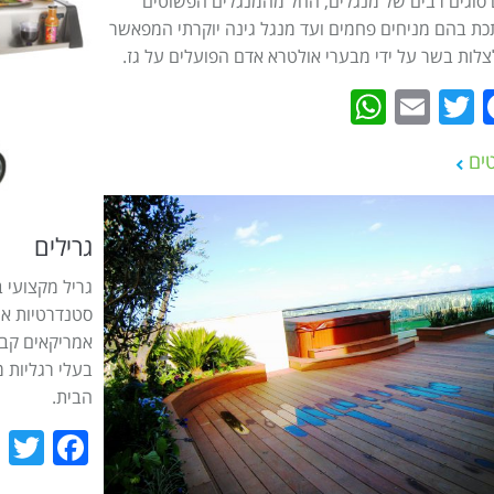
סוגים רבים של מנגלים, החל מהמנגלים הפשוטים
ת בהם מניחים פחמים ועד מנגל גינה יוקרתי המפאשר
צלות בשר על ידי מבערי אולטרא אדם הפועלים על גז.
WhatsApp
Email
Twitter
Facebook
ים
גרילים
גריל מקצועי 
סטנדרטיות או 
אמריקאים קבו
בעלי רגליות 
הבית.
r
ook