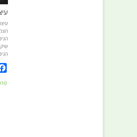
עיצ
עיצו
הצמח
הגינ
שיקו
הגינ
פרט