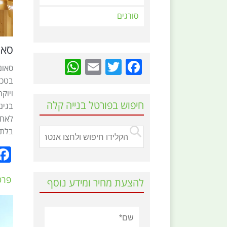
סורגים
סאו
hatsApp
Email
Twitter
Facebook
סאונ
בטכנ
ויוק
חיפוש בפורטל בנייה קלה
בגינ
לאחר
בלתי
פרט
להצעת מחיר ומידע נוסף