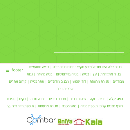
בנייה קלה הינו פורטל מידע מקיף בתחום
בנייה קלה
|
בנייה מתועשת
|
footer
בנייה מתקדמת |
עץ
|
בנייה
|
בנייה באלומיניום
|
בניה מהירה
|
גגות
מבודדים
|
סגירת מרפסת
|
דודי שמש
| מבנים מודולרים |
אתר בנייה
|
קידום אתרים
|
אופטימיזציה
בניה קלה
|
בנייה ירוקה
|
שיטות בנייה
|
מבנים ניידים
| מבנה טרומי |
דקים
|
סגירת
חורף
מבנים קלים:
תוספת בנייה
|
שיש מטבח
| סגירת מרפסות | תוספת חדר
גדר עץ