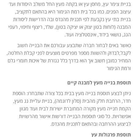
בניית צימר עץ, מחסן עץ או בקתה מעץ החל משלב היסודות ועד
עיצוב הפנים. כמו בכל בית רמת הגימור היא בהתאם לתקציב,
בניית בתי עץ נקבעת לפי תכנית מהנדס ובה הדרישות ליסודות
המבנה (לוחות בטון יצוק או יציקה בטון), שלד, ריצוף וחיפוי, רעפי
הגג, נושאי בידוד, אינסטלציה ועוד.
כאשר באים לבחור חברה שתבצע עבורכם את הבנייה חשוב
לקבל,לבדוק ולהשוות מספר מפרטים מוצעים לפני קבלת החלטה,
המחיר כמובן חשוב אך הוא בדרך כלל נגזרת של איכות חומרי גלם
ורמת הגימור
תוספת בנייה מעץ למבנה קיים
ניתן לבצע תוספת בנייה מעץ בבית בכל צורה שתבחרו: הוספת
חדר, הרחבת חלק מהבית (סלון לדוגמה), בניית עליית גג מעץ,
הקמת חנייה מעץ מקורה המחוברת ישירות לבית ועוד מגוון
אפשרויות. כל סוגי תוספות הבנייה דורשות אישור מהרשויות
לביצוע ההרחבה ובהתאם לתכנית מהנדס.
תוספת פרגולות עץ