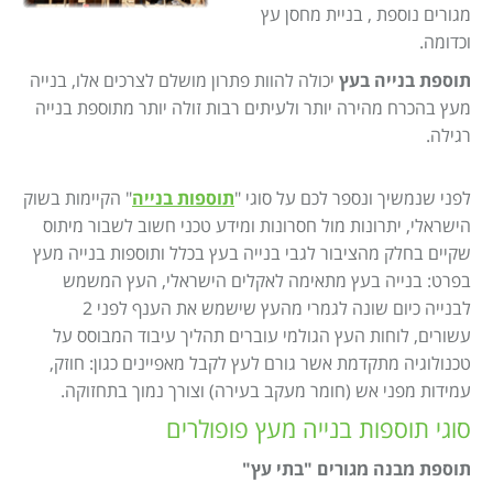
Israel construction
מאמרים
מגורים נוספת , בניית מחסן עץ
וכדומה.
הוסף עסק
צור קשר
תוספת בנייה בעץ
יכולה להוות פתרון מושלם לצרכים אלו, בנייה
מדיניות עוגיות
מעץ בהכרח מהירה יותר ולעיתים רבות זולה יותר מתוספת בנייה
רגילה.
מדיניות הפרטיות
footer
לפני שנמשיך ונספר לכם על סוגי "
תוספות בנייה
" הקיימות בשוק
הישראלי, יתרונות מול חסרונות ומידע טכני חשוב לשבור מיתוס
שקיים בחלק מהציבור לגבי בנייה בעץ בכלל ותוספות בנייה מעץ
בפרט: בנייה בעץ מתאימה לאקלים הישראלי, העץ המשמש
לבנייה כיום שונה לגמרי מהעץ שישמש את הענף לפני 2
עשורים, לוחות העץ הגולמי עוברים תהליך עיבוד המבוסס על
טכנולוגיה מתקדמת אשר גורם לעץ לקבל מאפיינים כגון: חוזק,
עמידות מפני אש (חומר מעקב בעירה) וצורך נמוך בתחזוקה.
סוגי תוספות בנייה מעץ פופולרים
תוספת מבנה מגורים "בתי עץ"