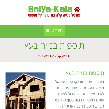
תפריט
תוספות בנייה בעץ
חברות בנייה קלה ומתועשת
בניה קלה
You are here:
אינדקס אתרים
בנייה קלה
בנייה בעץ
בנייה באלומיניום
אודות הפורטל
סגירות חורף
תוספות בנייה בעץ
פרסום באתר
סוככים
בעלי בתים צמודי קרקע בישראל
מוצאים עצמם לעיתים עם שטח
מפת אתר
בנייה בעץ
לא מנוצל במגרש שיכול לשרת
תקנון אתר
אותם למטרות רבות כגון: הרחבת
גינה וחוץ
הבית, הוספת מבנה או יחידת