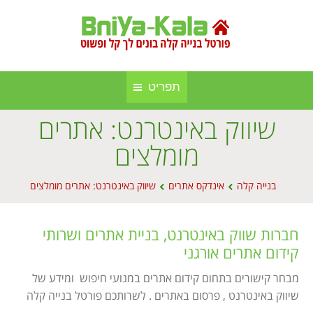
תפריט
שיווק באינטרנט: אתרים
חברות בנייה קלה ומתועשת
בניה קלה
מומלצים
אינדקס אתרים
בנייה באלומיניום
You are here:
בנייה קלה
אינדקס אתרים
שיווק באינטרנט: אתרים מומלצים
אודות הפורטל
סגירות חורף
פרסום באתר
סוככים
חברות שווק באינטרנט, בניית אתרים ושרותי
קידום אתרים אורגני
מפת אתר
בנייה בעץ
מבחר קישורים בתחום קידום אתרים במנועי חיפוש ומידע של
תקנון אתר
גינה וחוץ
שיווק באינטרנט , פרסום באתרים . לשרותכם פורטל בנייה קלה