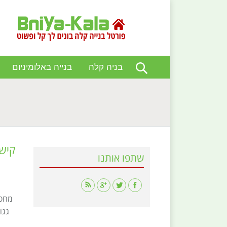
בניה קלה
בנייה באלומיניום
You are here:
קישו
שתפו אותנו
Find us on:
מחסן
גגו
ר