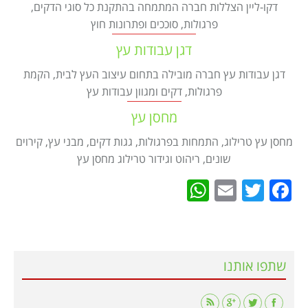
Israel construction
מאמרים
דקו-ליין הצללות חברה המתמחה בהתקנת כל סוגי הדקים,
פרגולות, סוככים ופתרונות חוץ
הוסף עסק
צור קשר
דגן עבודות עץ
מדיניות עוגיות
דגן עבודות עץ חברה מובילה בתחום עיצוב העץ לבית, הקמת
פרגולות, דקים ומגוון עבודות עץ
מדיניות הפרטיות
footer
מחסן עץ
מחסן עץ טרילוג, התמחות בפרגולות, גגות דקים, מבני עץ, קירוים
שונים, ריהוט וגידור טרילוג מחסן עץ
WhatsApp
Email
Twitter
Facebook
שתפו אותנו
Find us on: