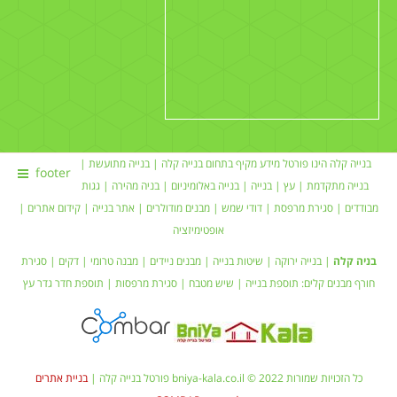
בנייה קלה הינו פורטל מידע מקיף בתחום
בנייה קלה
|
בנייה מתועשת
|
footer
בנייה מתקדמת |
עץ
|
בנייה
|
בנייה באלומיניום
|
בניה מהירה
|
גגות
מבודדים
|
סגירת מרפסת
|
דודי שמש
| מבנים מודולרים |
אתר בנייה
|
קידום אתרים
|
אופטימיזציה
בניה קלה
|
בנייה ירוקה
|
שיטות בנייה
|
מבנים ניידים
| מבנה טרומי |
דקים
|
סגירת
חורף
מבנים קלים:
תוספת בנייה
|
שיש מטבח
| סגירת מרפסות | תוספת חדר
גדר עץ
כל הזכויות שמורות bniya-kala.co.il © 2022 פורטל בנייה קלה |
בניית אתרים