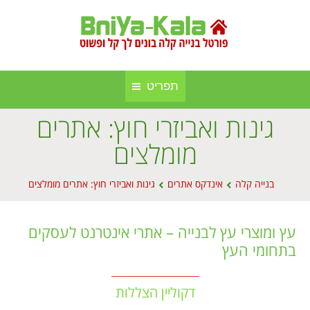
תפריט
גינות ואביזרי חוץ: אתרים
חברות בנייה קלה ומתועשת
בניה קלה
מומלצים
אינדקס אתרים
בנייה באלומיניום
You are here:
בנייה קלה
אינדקס אתרים
גינות ואביזרי חוץ: אתרים מומלצים
אודות הפורטל
סגירות חורף
פרסום באתר
סוככים
עץ ומוצרי עץ לבנייה – אתרי אינטרנט לעסקים
בתחומי העץ
מפת אתר
בנייה בעץ
תקנון אתר
גינה וחוץ
דקוליין הצללות